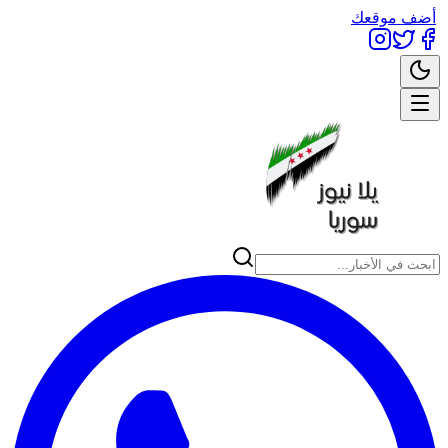
أضف موقعك