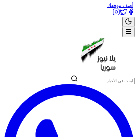
أضف موقعك