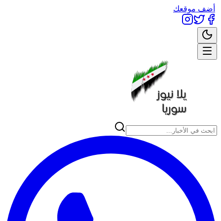
أضف موقعك