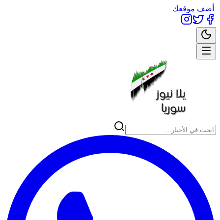
أضف موقعك