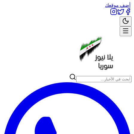
أضف موقعك