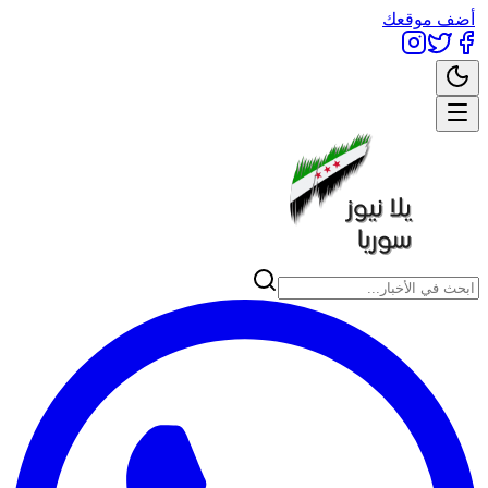
أضف موقعك