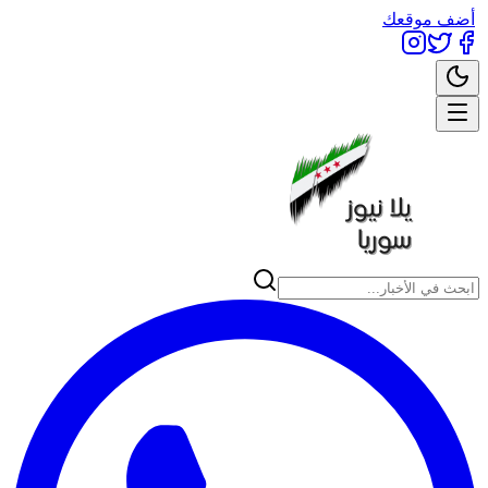
أضف موقعك