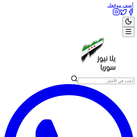
أضف موقعك