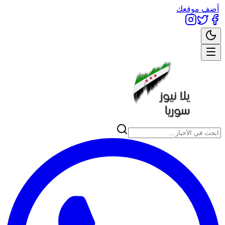
أضف موقعك