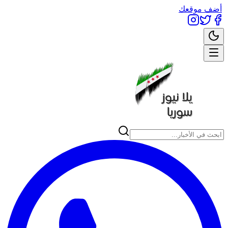
أضف موقعك