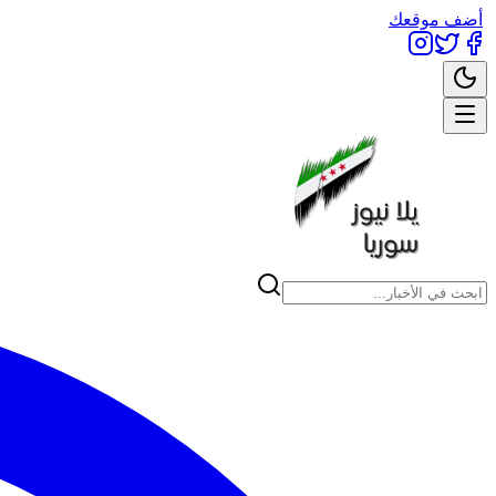
أضف موقعك