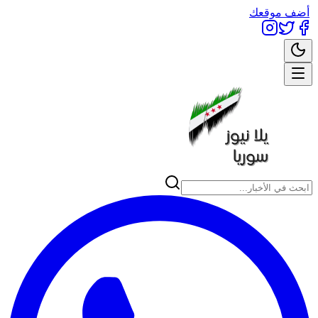
أضف موقعك