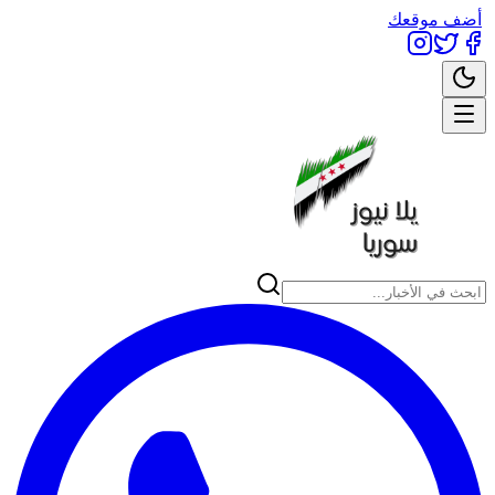
أضف موقعك