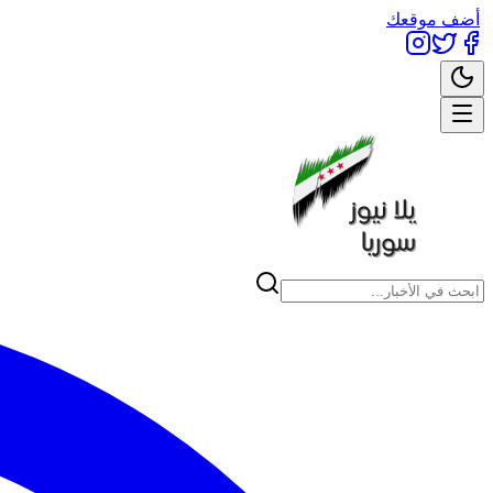
أضف موقعك