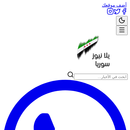
أضف موقعك