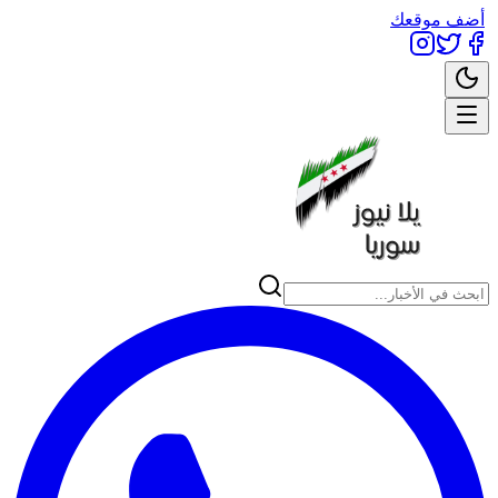
أضف موقعك