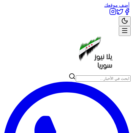
أضف موقعك