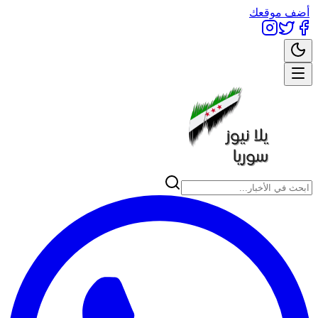
أضف موقعك